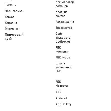
регистратор
Тюмень
доменов
Черноземье
Хостинг
сайтов
Кавказ
Рег.решения
Карелия
Знакомства
Мурманск
Сайт
Приморский
знакомств
край
podbor.ru
РБК
Компании
РБК Курсы
Школа
управления
РБК
РБК
Новости
iOS
Android
AppGallery