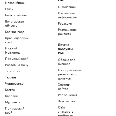
РБК
Новосибирск
О компании
Омск
Контактная
Башкортостан
информация
Вологодская
Редакция
область
Размещение
Калининград
рекламы
Краснодарский
край
Другие
Нижний
продукты
Новгород
РБК
Пермский край
Облако для
бизнеса
Ростов-на-Дону
Корпоративный
Татарстан
регистратор
Тюмень
доменов
Черноземье
Хостинг
сайтов
Кавказ
Рег.решения
Карелия
Знакомства
Мурманск
Сайт
Приморский
знакомств
край
podbor.ru