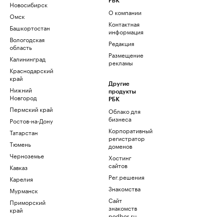
РБК
Новосибирск
О компании
Омск
Контактная
Башкортостан
информация
Вологодская
Редакция
область
Размещение
Калининград
рекламы
Краснодарский
край
Другие
Нижний
продукты
Новгород
РБК
Пермский край
Облако для
бизнеса
Ростов-на-Дону
Корпоративный
Татарстан
регистратор
Тюмень
доменов
Черноземье
Хостинг
сайтов
Кавказ
Рег.решения
Карелия
Знакомства
Мурманск
Сайт
Приморский
знакомств
край
podbor.ru