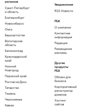
регионов
Уведомления
Санкт-Петербург
RSS Новости
и область
Екатеринбург
РБК
Новосибирск
О компании
Омск
Контактная
Башкортостан
информация
Вологодская
Редакция
область
Размещение
Калининград
рекламы
Краснодарский
край
Другие
Нижний
продукты
Новгород
РБК
Пермский край
Облако для
бизнеса
Ростов-на-Дону
Корпоративный
Татарстан
регистратор
Тюмень
доменов
Черноземье
Хостинг
сайтов
Кавказ