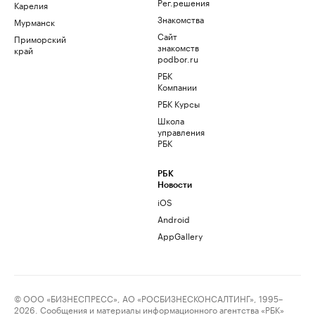
Рег.решения
Карелия
Знакомства
Мурманск
Сайт
Приморский
знакомств
край
podbor.ru
РБК
Компании
РБК Курсы
Школа
управления
РБК
РБК
Новости
iOS
Android
AppGallery
© ООО «БИЗНЕСПРЕСС», АО «РОСБИЗНЕСКОНСАЛТИНГ», 1995–
2026. Сообщения и материалы информационного агентства «РБК»