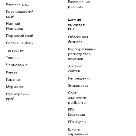
Размещение
Калининград
рекламы
Краснодарский
край
Другие
Нижний
продукты
Новгород
РБК
Пермский край
Облако для
бизнеса
Ростов-на-Дону
Корпоративный
Татарстан
регистратор
Тюмень
доменов
Черноземье
Хостинг
сайтов
Кавказ
Рег.решения
Карелия
Знакомства
Мурманск
Сайт
Приморский
знакомств
край
podbor.ru
РБК
Компании
РБК Курсы
Школа
управления