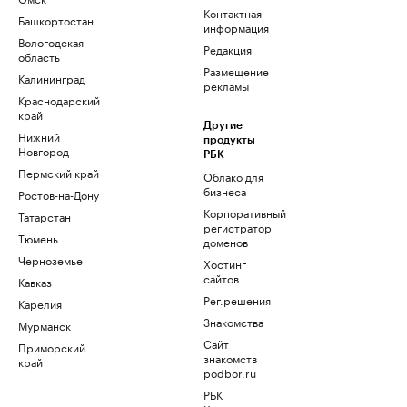
Контактная
Башкортостан
информация
Вологодская
Редакция
область
Размещение
Калининград
рекламы
Краснодарский
край
Другие
Нижний
продукты
Новгород
РБК
Пермский край
Облако для
бизнеса
Ростов-на-Дону
Корпоративный
Татарстан
регистратор
Тюмень
доменов
Черноземье
Хостинг
сайтов
Кавказ
Рег.решения
Карелия
Знакомства
Мурманск
Сайт
Приморский
знакомств
край
podbor.ru
РБК