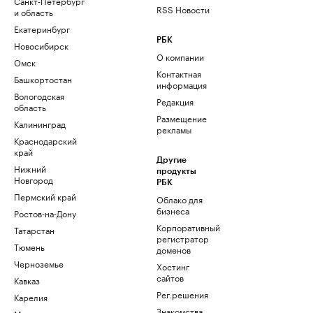
Санкт-Петербург
RSS Новости
и область
Екатеринбург
РБК
Новосибирск
О компании
Омск
Контактная
Башкортостан
информация
Вологодская
Редакция
область
Размещение
Калининград
рекламы
Краснодарский
край
Другие
Нижний
продукты
Новгород
РБК
Пермский край
Облако для
бизнеса
Ростов-на-Дону
Корпоративный
Татарстан
регистратор
Тюмень
доменов
Черноземье
Хостинг
сайтов
Кавказ
Рег.решения
Карелия
Знакомства