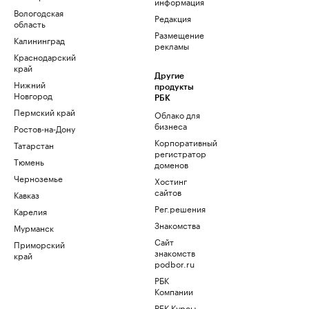
информация
Вологодская
Редакция
область
Размещение
Калининград
рекламы
Краснодарский
край
Другие
Нижний
продукты
Новгород
РБК
Пермский край
Облако для
бизнеса
Ростов-на-Дону
Корпоративный
Татарстан
регистратор
Тюмень
доменов
Черноземье
Хостинг
сайтов
Кавказ
Рег.решения
Карелия
Знакомства
Мурманск
Сайт
Приморский
знакомств
край
podbor.ru
РБК
Компании
РБК Курсы