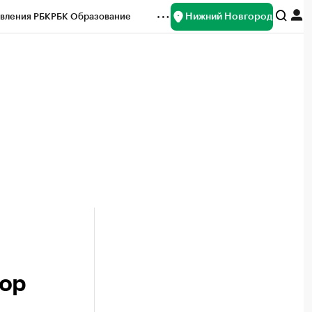
Нижний Новгород
вления РБК
РБК Образование
редитные рейтинги
Франшизы
нсы
Рынок наличной валюты
вор