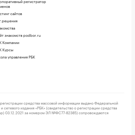
рпоративный регистратор
менов
стинг сайтов
г.решения
акомства
йт знакомств podbor.ru
К Компании
К Курсы
ола управления РБК
регистрации средства массовой информации выдано Федеральной
и сетевого издания «РБК» (свидетельство о регистрации средства
ор) 03.12.2021 за номером ЭЛ №ФС77-82385) сопровождаются