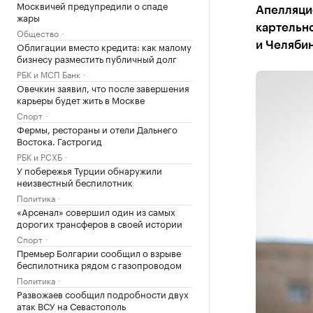
Москвичей предупредили о спаде
Апелляци
жары
картельн
Общество
Облигации вместо кредита: как малому
и Челяби
бизнесу разместить публичный долг
РБК и МСП Банк
Овечкин заявил, что после завершения
карьеры будет жить в Москве
Спорт
Фермы, рестораны и отели Дальнего
Востока. Гастрогид
РБК и РСХБ
У побережья Турции обнаружили
неизвестный беспилотник
Политика
«Арсенал» совершил один из самых
дорогих трансферов в своей истории
Спорт
Премьер Болгарии сообщил о взрыве
беспилотника рядом с газопроводом
Политика
Развожаев сообщил подробности двух
атак ВСУ на Севастополь