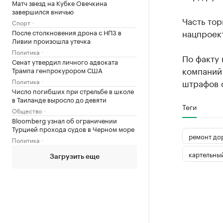
Матч звезд на Кубке Овечкина
завершился вничью
Часть тор
Спорт
нацпроек
После столкновения дрона с НПЗ в
Ливии произошла утечка
Политика
По факту
Сенат утвердил личного адвоката
компаний
Трампа генпрокурором США
Политика
штрафов 
Число погибших при стрельбе в школе
в Таиланде выросло до девяти
Теги
Общество
Bloomberg узнал об ограничении
Турцией прохода судов в Черном море
ремонт до
Политика
картельны
Загрузить еще