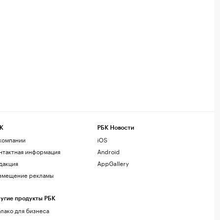
К
РБК Новости
компании
iOS
нтактная информация
Android
дакция
AppGallery
змещение рекламы
угие продукты РБК
лако для бизнеса