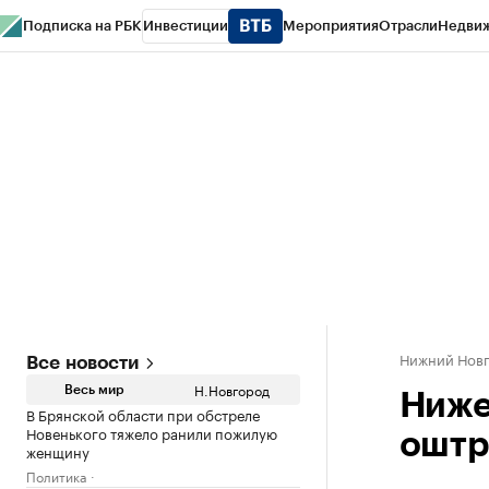
Подписка на РБК
Инвестиции
Мероприятия
Отрасли
Недви
РБК Курсы
РБК Life
Тренды
Визионеры
Национальные проекты
Горо
Газета
Спецпроекты СПб
Конференции СПб
Спецпроекты
Проверк
Нижний Нов
Все новости
Н.Новгород
Весь мир
Ниже
В Брянской области при обстреле
Новенького тяжело ранили пожилую
оштр
женщину
Политика