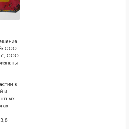
решение
ий: ООО
р", ООО
ризнаны
астии в
й и
ентных
ргах
3,8