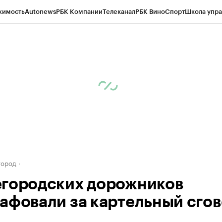
жимость
Autonews
РБК Компании
Телеканал
РБК Вино
Спорт
Школа упра
д
Стиль
Крипто
РБК Бизнес-среда
Дискуссионный клуб
Исследования
К
а контрагентов
Политика
Экономика
Бизнес
Технологии и медиа
Фина
город
городских дорожников
афовали за картельный сго