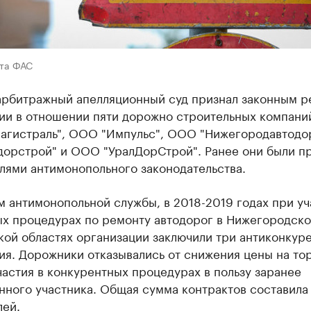
йта ФАС
арбитражный апелляционный суд признал законным 
ии в отношении пяти дорожно строительных компан
агистраль", ООО "Импульс", ООО "Нижегородавтодо
дорстрой" и ООО "УралДорСтрой". Ранее они были п
лями антимонопольного законодательства.
 антимонопольной службы, в 2018-2019 годах при уч
ых процедурах по ремонту автодорог в Нижегородско
кой областях организации заключили три антиконкур
я. Дорожники отказывались от снижения цены на то
частия в конкурентных процедурах в пользу заранее
ного участника. Общая сумма контрактов составила 
лей.