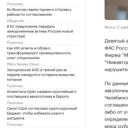
Политика
Во Внуково ввели прием и отправку
рейсов по согласованию
Общество
В ЕС предложили передать
Фото: С са
замороженные активы России новой
структуре
Девятый 
Политика
ФАС Росс
Как ИИ-агенты и облако
трансформируют промышленность:
Фирма "М
опыт «Норникеля»
"Нижавто
РБК и Yandex Cloud
нарушите
Запорожская АЭС в третий раз за
неделю ненадолго потеряла внешнее
питание
По данным
Политика
закупочн
Аналитики Kpler назвали крупнейшего
поставщика авиатоплива в Европу
Челябинс
Политика
соглашени
Сенат США согласовал краткосрочный
либо от у
бюджет, чтобы избежать нового
шатдауна
определен
Политика
млрд руб