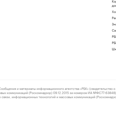
Ко
до
Хо
Ре
Зн
Са
РБ
РБ
Шк
ения и материалы информационного агентства «РБК» (свидетельство о 
овых коммуникаций (Роскомнадзор) 09.12.2015 за номером ИА №ФС77-63848) 
 связи, информационных технологий и массовых коммуникаций (Роскомнадз