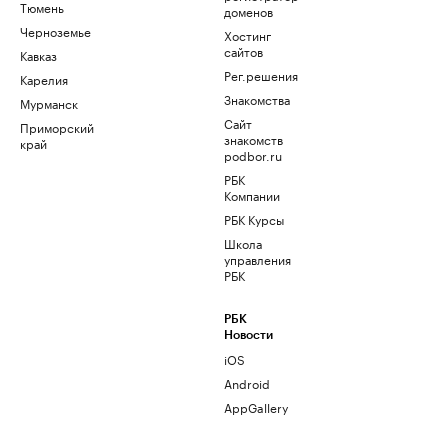
Тюмень
доменов
Черноземье
Хостинг
сайтов
Кавказ
Рег.решения
Карелия
Знакомства
Мурманск
Сайт
Приморский
знакомств
край
podbor.ru
РБК
Компании
РБК Курсы
Школа
управления
РБК
РБК
Новости
iOS
Android
AppGallery