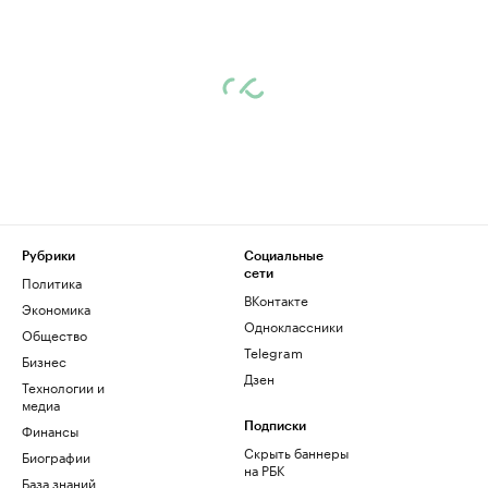
Рубрики
Социальные
сети
Политика
ВКонтакте
Экономика
Одноклассники
Общество
Telegram
Бизнес
Дзен
Технологии и
медиа
Финансы
Подписки
Скрыть баннеры
Биографии
на РБК
База знаний