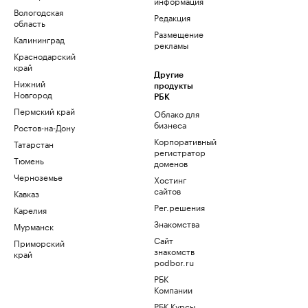
информация
Вологодская
Редакция
область
Размещение
Калининград
рекламы
Краснодарский
край
Другие
Нижний
продукты
Новгород
РБК
Пермский край
Облако для
бизнеса
Ростов-на-Дону
Корпоративный
Татарстан
регистратор
Тюмень
доменов
Черноземье
Хостинг
сайтов
Кавказ
Рег.решения
Карелия
Знакомства
Мурманск
Сайт
Приморский
знакомств
край
podbor.ru
РБК
Компании
РБК Курсы