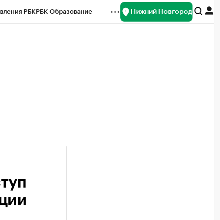
Нижний Новгород
вления РБК
РБК Образование
редитные рейтинги
Франшизы
нсы
Рынок наличной валюты
ступ
ации