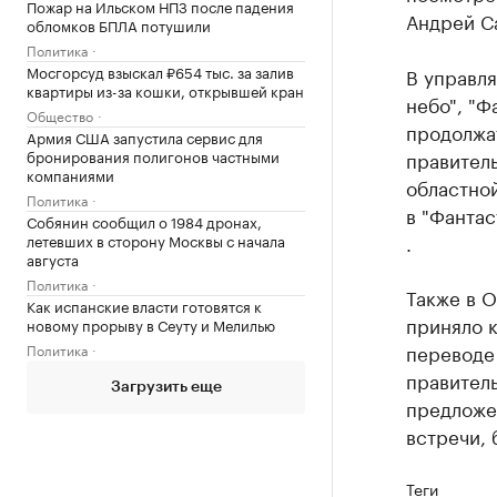
Пожар на Ильском НПЗ после падения
Андрей Са
обломков БПЛА потушили
Политика
Мосгорсуд взыскал ₽654 тыс. за залив
В управл
квартиры из-за кошки, открывшей кран
небо", "Ф
Общество
продолжа
Армия США запустила сервис для
бронирования полигонов частными
правител
компаниями
областно
Политика
в "Фантас
Собянин сообщил о 1984 дронах,
.
летевших в сторону Москвы с начала
августа
Политика
Также в О
Как испанские власти готовятся к
приняло 
новому прорыву в Сеуту и Мелилью
переводе 
Политика
правитель
Загрузить еще
предложе
встречи, 
Теги