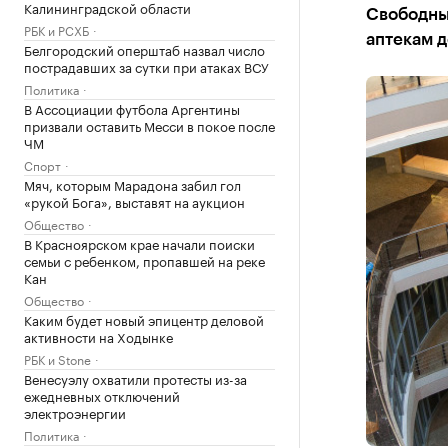
Калининградской области
Свободный
РБК и РСХБ
аптекам д
Белгородский оперштаб назвал число
пострадавших за сутки при атаках ВСУ
Политика
В Ассоциации футбола Аргентины
призвали оставить Месси в покое после
ЧМ
Спорт
Мяч, которым Марадона забил гол
«рукой Бога», выставят на аукцион
Общество
В Красноярском крае начали поиски
семьи с ребенком, пропавшей на реке
Кан
Общество
Каким будет новый эпицентр деловой
активности на Ходынке
РБК и Stone
Венесуэлу охватили протесты из-за
ежедневных отключений
электроэнергии
Политика