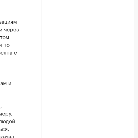
зациям
и через
этом
и по
сяна с
ам и
,
меру,
 людей
ься,
сказал