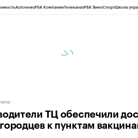
жимость
Autonews
РБК Компании
Телеканал
РБК Вино
Спорт
Школа упра
д
Стиль
Крипто
РБК Бизнес-среда
Дискуссионный клуб
Исследования
К
а контрагентов
Политика
Экономика
Бизнес
Технологии и медиа
Фина
город
водители ТЦ обеспечили до
городцев к пунктам вакцин