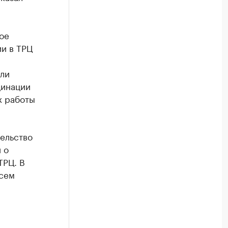
ое
ии в ТРЦ
ли
цинации
х работы
ельство
 о
ТРЦ. В
всем