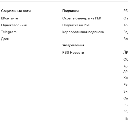
Социальные сети
Подписки
РБ
ВКонтакте
Скрыть баннеры на РБК
О 
Одноклассники
Подписка на РБК
Ко
Telegram
Корпоративная подписка
Ре
Дзен
Ра
Уведомления
RSS Новости
Др
Об
Ко
до
Хо
Ре
Зн
Са
РБ
РБ
Шк