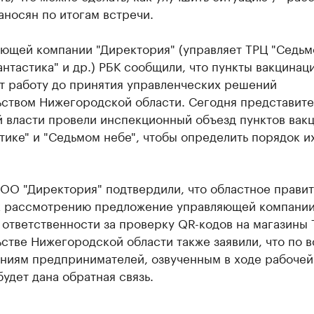
носян по итогам встречи.
яющей компании "Директория" (управляет ТРЦ "Седьм
антастика" и др.) РБК сообщили, что пункты вакцинац
т работу до принятия управленческих решений
ьством Нижегородской области. Сегодня представите
й власти провели инспекционный объезд пунктов вак
тике" и "Седьмом небе", чтобы определить порядок и
ОО "Директория" подтвердили, что областное правит
к рассмотрению предложение управляющей компании
ответственности за проверку QR-кодов на магазины 
стве Нижегородской области также заявили, что по 
ниям предпринимателей, озвученным в ходе рабочей
будет дана обратная связь.