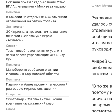
Собянин показал кадры с почти 2 тыс.
Фото: Миха
БПЛА, летевшими к Москве за неделю
Политика
В Хакасии на отдельных АЗС отменили
Руководит
ограничения на отпуск топлива
удалось о
Экономика
отдельны
ЭСК признала правильным назначение
сообщила
пенальти «Спартаку» в игре с
«Ахматом»
итогам вс
Спорт
руководи
Трамп возобновил попытки уволить
члена совета управляющих ФРС Лизу
Кук
Андрей С
Политика
свободный
Минобороны сообщило о взятии
аптекам в
Ивановки в Харьковской области
Политика
Пашинян и Алиев провели телефонный
"В то же 
разговор о мирном соглашении
поэтому 
Общество
сейчас н
Экс-тренер «Спартака» Слишкович
возглавил казахстанский клуб
на время
Спорт
посмотрет