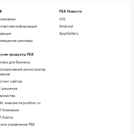
К
РБК Новости
компании
iOS
нтактная информация
Android
дакция
AppGallery
змещение рекламы
угие продукты РБК
лако для бизнеса
рпоративный регистратор
менов
стинг сайтов
г.решения
акомства
йт знакомств podbor.ru
К Компании
К Курсы
ола управления РБК