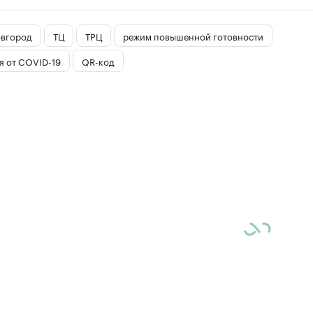
вгород
ТЦ
ТРЦ
режим повышенной готовности
я от COVID-19
QR-код