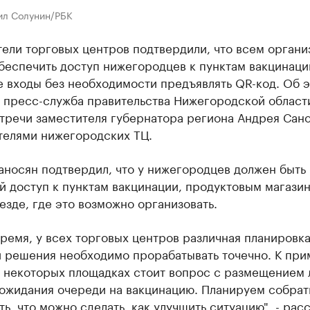
ил Солунин/РБК
ели торговых центров подтвердили, что всем органи
беспечить доступ нижегородцев к пунктам вакцинаци
е входы без необходимости предъявлять QR-код. Об 
 пресс-служба правительства Нижегородской област
тречи заместителя губернатора региона Андрея Сано
телями нижегородских ТЦ.
аносян подтвердил, что у нижегородцев должен быть
 доступ к пунктам вакцинации, продуктовым магазин
езде, где это возможно организовать.
время, у всех торговых центров различная планировка
и решения необходимо прорабатывать точечно. К при
а некоторых площадках стоит вопрос с размещением
 ожидания очереди на вакцинацию. Планируем собрат
ь, что можно сделать, как улучшить ситуацию", - рас