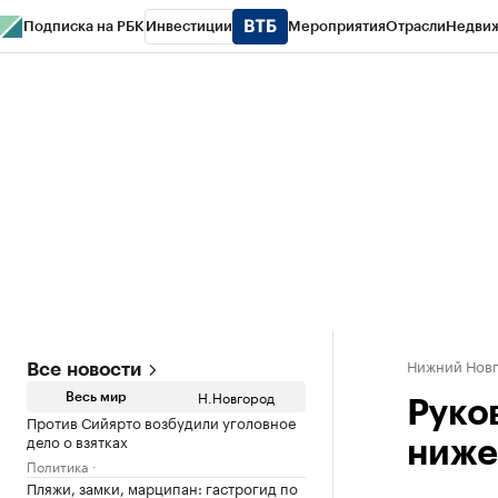
Подписка на РБК
Инвестиции
Мероприятия
Отрасли
Недви
РБК Курсы
РБК Life
Тренды
Визионеры
Национальные проекты
Горо
Газета
Спецпроекты СПб
Конференции СПб
Спецпроекты
Проверк
Нижний Нов
Все новости
Н.Новгород
Весь мир
Руко
Против Сийярто возбудили уголовное
дело о взятках
ниже
Политика
Пляжи, замки, марципан: гастрогид по