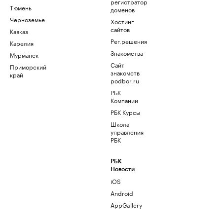
регистратор
Тюмень
доменов
Черноземье
Хостинг
сайтов
Кавказ
Рег.решения
Карелия
Знакомства
Мурманск
Сайт
Приморский
знакомств
край
podbor.ru
РБК
Компании
РБК Курсы
Школа
управления
РБК
РБК
Новости
iOS
Android
AppGallery