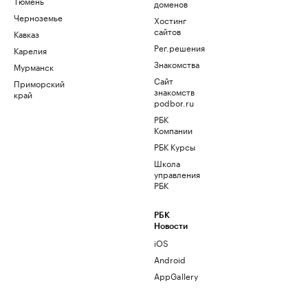
Тюмень
доменов
Черноземье
Хостинг
сайтов
Кавказ
Рег.решения
Карелия
Знакомства
Мурманск
Сайт
Приморский
знакомств
край
podbor.ru
РБК
Компании
РБК Курсы
Школа
управления
РБК
РБК
Новости
iOS
Android
AppGallery