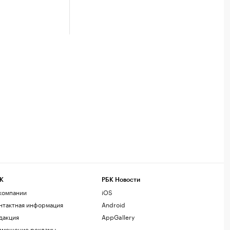
К
РБК Новости
компании
iOS
нтактная информация
Android
дакция
AppGallery
змещение рекламы