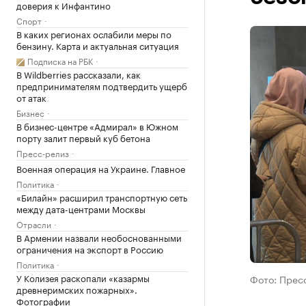
доверия к Инфантино
Спорт
В каких регионах ослабили меры по
бензину. Карта и актуальная ситуация
Подписка на РБК
В Wildberries рассказали, как
предпринимателям подтвердить ущерб
от атак
Бизнес
В бизнес-центре «Адмирал» в Южном
порту залит первый куб бетона
Пресс-релиз
Военная операция на Украине. Главное
Политика
«Билайн» расширил транспортную сеть
между дата-центрами Москвы
Отрасли
В Армении назвали необоснованными
ограничения на экспорт в Россию
Политика
У Колизея раскопали «казармы
Фото: Прес
древнеримских пожарных».
Фотографии