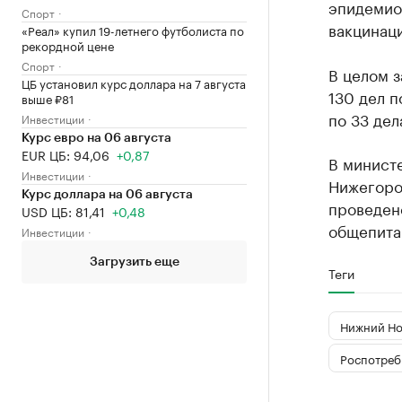
эпидемио
Спорт
вакцинаци
«Реал» купил 19-летнего футболиста по
рекордной цене
Спорт
В целом 
ЦБ установил курс доллара на 7 августа
130 дел 
выше ₽81
по 33 де
Инвестиции
Курс евро на 06 августа
EUR ЦБ: 94,06
+0,87
В минист
Инвестиции
Нижегоро
Курс доллара на 06 августа
проведен
USD ЦБ: 81,41
+0,48
общепита
Инвестиции
Загрузить еще
Теги
Нижний Но
Роспотреб