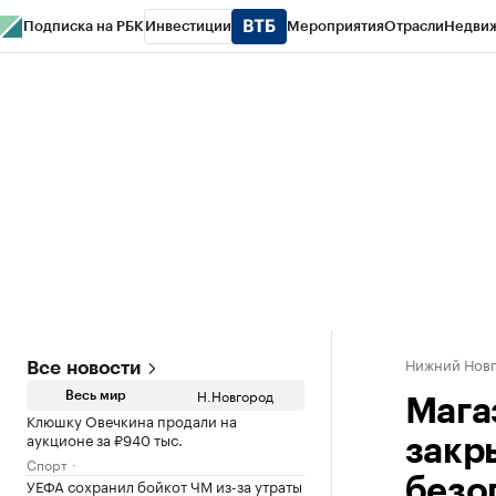
Подписка на РБК
Инвестиции
Мероприятия
Отрасли
Недви
РБК Курсы
РБК Life
Тренды
Визионеры
Национальные проекты
Горо
Газета
Спецпроекты СПб
Конференции СПб
Спецпроекты
Проверк
Нижний Нов
Все новости
Н.Новгород
Весь мир
Мага
Клюшку Овечкина продали на
аукционе за ₽940 тыс.
закр
Спорт
УЕФА сохранил бойкот ЧМ из-за утраты
безо