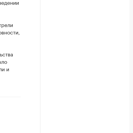
ведении
трели
овности,
ьства
ыло
ли и