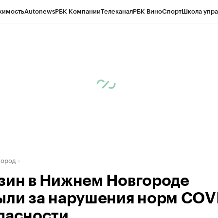
жимость
Autonews
РБК Компании
Телеканал
РБК Вино
Спорт
Школа упра
д
Стиль
Крипто
РБК Бизнес-среда
Дискуссионный клуб
Исследования
К
а контрагентов
Политика
Экономика
Бизнес
Технологии и медиа
Фина
город
зин в Нижнем Новгороде
ыли за нарушения норм COV
пасности