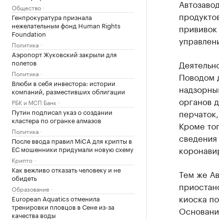
Автозавод
Общество
продуктов
Генпрокуратура признала
нежелательным фонд Human Rights
прививок
Foundation
управлен
Политика
Аэропорт Жуковский закрыли для
полетов
Деятельно
Политика
Поводом 
Влюби в себя инвестора: истории
надзорны
компаний, разместивших облигации
органов д
РБК и МСП Банк
Путин подписал указ о создании
перчаток,
кластера по огранке алмазов
Кроме то
Политика
сведения
После ввода правил MiCA для крипты в
коронави
ЕС мошенники придумали новую схему
Крипто
Как вежливо отказать человеку и не
Тем же А
обидеть
приостан
Образование
киоска по
European Aquatics отменила
тренировки пловцов в Сене из-за
Основани
качества воды