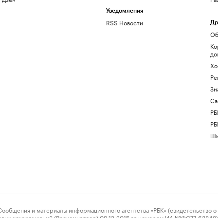
Уведомления
RSS Новости
Др
Об
Ко
до
Хо
Ре
Зн
Са
РБ
РБ
Шк
ения и материалы информационного агентства «РБК» (свидетельство о 
овых коммуникаций (Роскомнадзор) 09.12.2015 за номером ИА №ФС77-63848) 