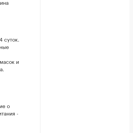
зина
4 суток.
нные
 масок и
а.
ие о
тания -