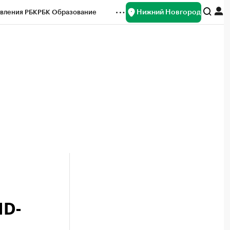
Нижний Новгород
вления РБК
РБК Образование
редитные рейтинги
Франшизы
нсы
Рынок наличной валюты
ID-