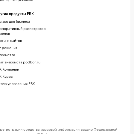
угие продукты РБК
лако для бизнеса
рпоративный регистратор
менов
стинг сайтов
г.решения
акомства
йт знакомств podbor.ru
К Компании
К Курсы
ола управления РБК
регистрации средства массовой информации выдано Федеральной
и сетевого издания «РБК» (свидетельство о регистрации средства