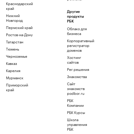
Краснодарский
край
Другие
Нижний
продукты
Новгород
РБК
Пермский край
Облако для
бизнеса
Ростов-на-Дону
Корпоративный
Татарстан
регистратор
Тюмень
доменов
Черноземье
Хостинг
сайтов
Кавказ
Рег.решения
Карелия
Знакомства
Мурманск
Сайт
Приморский
знакомств
край
podbor.ru
РБК
Компании
РБК Курсы
Школа
управления
РБК