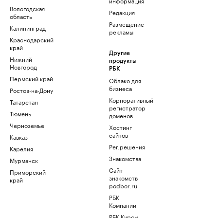
информация
Вологодская
Редакция
область
Размещение
Калининград
рекламы
Краснодарский
край
Другие
Нижний
продукты
Новгород
РБК
Пермский край
Облако для
бизнеса
Ростов-на-Дону
Корпоративный
Татарстан
регистратор
Тюмень
доменов
Черноземье
Хостинг
сайтов
Кавказ
Рег.решения
Карелия
Знакомства
Мурманск
Сайт
Приморский
знакомств
край
podbor.ru
РБК
Компании
РБК Курсы