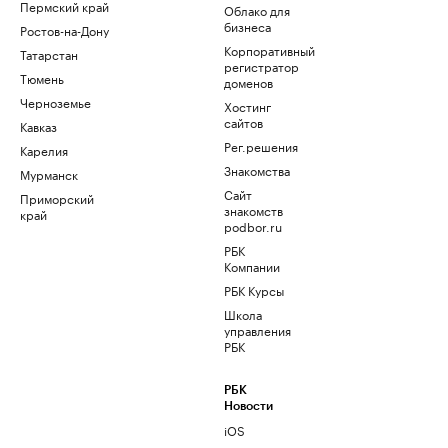
Пермский край
Облако для
бизнеса
Ростов-на-Дону
Корпоративный
Татарстан
регистратор
Тюмень
доменов
Черноземье
Хостинг
сайтов
Кавказ
Рег.решения
Карелия
Знакомства
Мурманск
Сайт
Приморский
знакомств
край
podbor.ru
РБК
Компании
РБК Курсы
Школа
управления
РБК
РБК
Новости
iOS