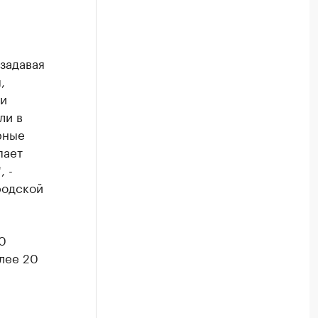
задавая
,
ии
ли в
рные
пает
 -
родской
0
лее 20