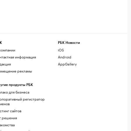
К
РБК Новости
компании
iOS
нтактная информация
Android
дакция
AppGallery
змещение рекламы
угие продукты РБК
лако для бизнеса
рпоративный регистратор
менов
стинг сайтов
г.решения
акомства