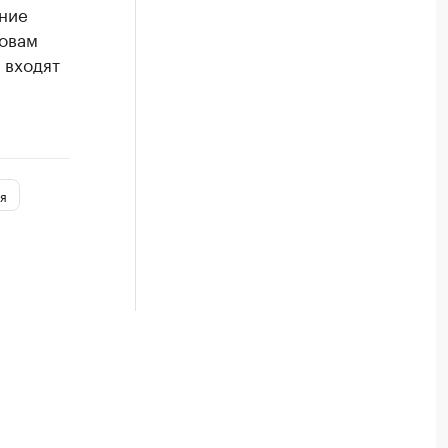
ение
ловам
 входят
я