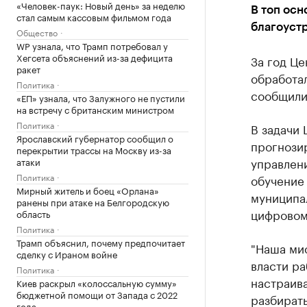
«Человек-паук: Новый день» за неделю
В топ осн
стал самым кассовым фильмом года
благоуст
Общество
WP узнала, что Трамп потребовал у
Хегсета объяснений из-за дефицита
За год Ц
ракет
обработал
Политика
сообщили 
«ЕП» узнала, что Залужного не пустили
на встречу с британским министром
Политика
В задачи
Ярославский губернатор сообщил о
прогнози
перекрытии трассы на Москву из-за
управлени
атаки
Политика
обучение 
Мирный житель и боец «Орлана»
муниципа
ранены при атаке на Белгородскую
цифровом
область
Политика
Трамп объяснил, почему предпочитает
"Наша мис
сделку с Ираном войне
власти ра
Политика
настраива
Киев раскрыл «колоссальную сумму»
бюджетной помощи от Запада с 2022
разбирать
года