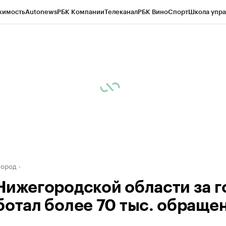
жимость
Autonews
РБК Компании
Телеканал
РБК Вино
Спорт
Школа упра
д
Стиль
Крипто
РБК Бизнес-среда
Дискуссионный клуб
Исследования
К
а контрагентов
Политика
Экономика
Бизнес
Технологии и медиа
Фина
город
Нижегородской области за г
ботал более 70 тыс. обраще