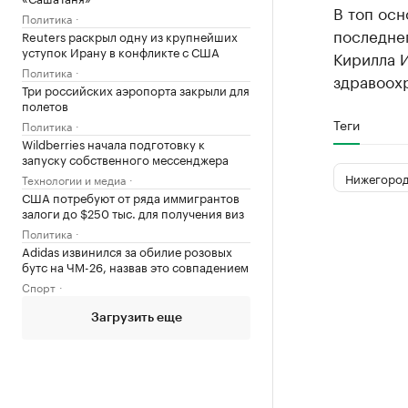
В топ осн
Политика
последнег
Reuters раскрыл одну из крупнейших
уступок Ирану в конфликте с США
Кирилла 
Политика
здравоох
Три российских аэропорта закрыли для
полетов
Теги
Политика
Wildberries начала подготовку к
запуску собственного мессенджера
Нижегород
Технологии и медиа
США потребуют от ряда иммигрантов
залоги до $250 тыс. для получения виз
Политика
Adidas извинился за обилие розовых
бутс на ЧМ-26, назвав это совпадением
Спорт
Загрузить еще