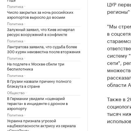
ЦУР перв
Политика
регионы"
Число закрытых за ночь российских
аэропортов выросло до восьми
Политика
"Мы стре
Залужный заявил, что Киев исчерпал
в соцсетя
ресурс вооружений в конфликте
стараемся
Политика
Лантратова заявила, что судьба более
ответстве
300 курян неизвестна после вторжения
систему 
Политика
сети", ре
На подлете к Москве сбили три
беспилотника
множество
Политика
рассказа
В Грузии назвали причину полного
области А
блэкаута в стране
Общество
Также в 2
В Германии увидели «сценарий
теракта» в инциденте с дроном в
социологи
аэропорту
тысяч ниж
Политика
использов
Украина признала угрозой
нацбезопасности актрису из сериала
«СашаТаня»