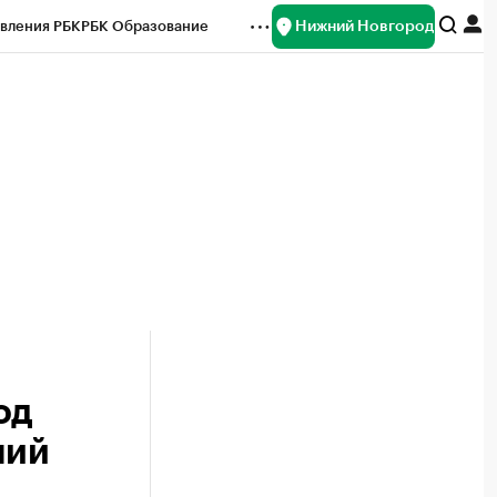
Нижний Новгород
вления РБК
РБК Образование
редитные рейтинги
Франшизы
нсы
Рынок наличной валюты
од
ний