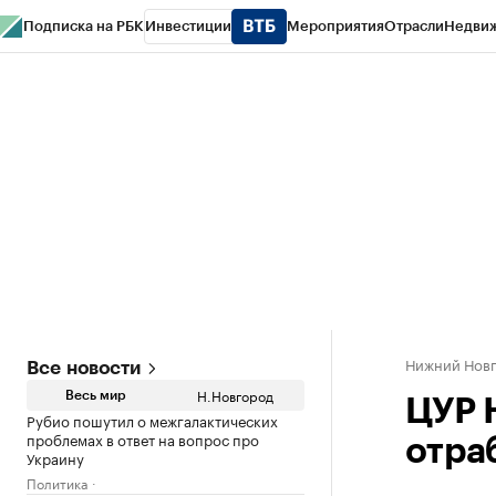
Подписка на РБК
Инвестиции
Мероприятия
Отрасли
Недви
РБК Курсы
РБК Life
Тренды
Визионеры
Национальные проекты
Горо
Газета
Спецпроекты СПб
Конференции СПб
Спецпроекты
Проверк
Нижний Нов
Все новости
Н.Новгород
Весь мир
ЦУР 
Рубио пошутил о межгалактических
проблемах в ответ на вопрос про
отра
Украину
Политика