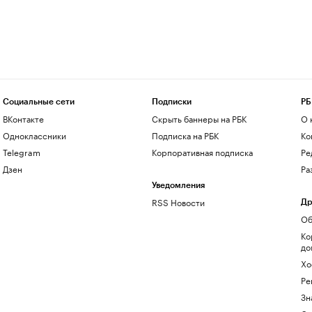
Социальные сети
Подписки
РБ
ВКонтакте
Скрыть баннеры на РБК
О 
Одноклассники
Подписка на РБК
Ко
Telegram
Корпоративная подписка
Ре
Дзен
Ра
Уведомления
RSS Новости
Др
Об
Ко
до
Хо
Ре
Зн