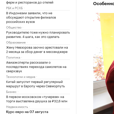
ферм и ресторанов до отелей
Особенно
РБК и РСХБ
В Индонезии заявили, что не
обсуждают открытие филиалов
российских вузов
Общество
Руководителю тоже нужно планировать
развитие. 4 шага, как это сделать
Образование
Жену Невзорова заочно арестовали на
2 месяца за сбор денег в мессенджере
Политика
Авиаэксперты рассказали о
последствиях перехода самолетов на
сверхзвук
Технологии и медиа
Китай запустит первый регулярный
маршрут в Европу через Севморпуть
Бизнес
В первом московском «тучерезе» на
торги выставлена двушка за ₽32,6 млн
Недвижимость
Курс евро на 07 августа