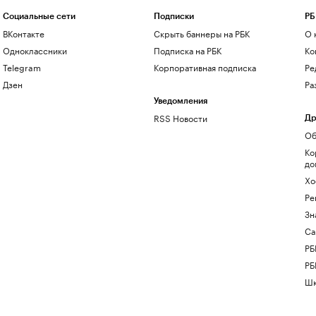
Социальные сети
Подписки
РБ
ВКонтакте
Скрыть баннеры на РБК
О 
Одноклассники
Подписка на РБК
Ко
Telegram
Корпоративная подписка
Ре
Дзен
Ра
Уведомления
RSS Новости
Др
Об
Ко
до
Хо
Ре
Зн
Са
РБ
РБ
Шк