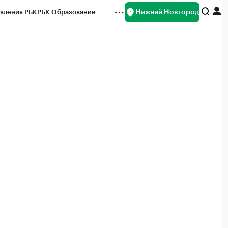
Нижний Новгород
вления РБК
РБК Образование
редитные рейтинги
Франшизы
нсы
Рынок наличной валюты