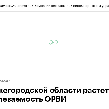
жимость
Autonews
РБК Компании
Телеканал
РБК Вино
Спорт
Школа упра
д
Стиль
Крипто
РБК Бизнес-среда
Дискуссионный клуб
Исследования
К
а контрагентов
Политика
Экономика
Бизнес
Технологии и медиа
Фина
город
жегородской области растет
леваемость ОРВИ