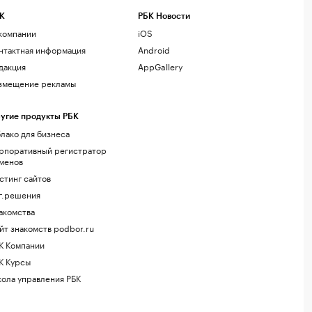
К
РБК Новости
компании
iOS
нтактная информация
Android
дакция
AppGallery
змещение рекламы
угие продукты РБК
лако для бизнеса
рпоративный регистратор
менов
стинг сайтов
г.решения
акомства
йт знакомств podbor.ru
К Компании
К Курсы
ола управления РБК