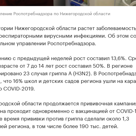
вление Роспотребнадзора по Нижегородской области
тории Нижегородской области растет заболеваемост
респираторными вирусными инфекциями. Об этом с
альном управлении Роспотребнадзора.
ению с предыдущей неделей рост составил 13,6%. Ср
озрасте от 7 до 14 лет рост составил 50%. В регионе
ировано 23 случая гриппа А (Н3N2). В Роспотребнад
 что 16% школ и детских садов региона ушли на кара
о COVID-2019.
родской области продолжается прививочная кампани
на проходит одновременно с вакцинацией от COVID-1
 время прививки против гриппа сделали около 1,3
ей региона, в том числе более 190 тыс. детей.