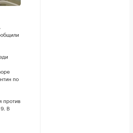
ь
ообщили
еди
зоре
нтин по
я против
9. В