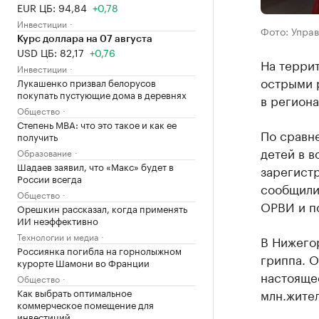
EUR ЦБ: 94,84
+0,78
Инвестиции
Фото: Упра
Курс доллара на 07 августа
USD ЦБ: 82,17
+0,76
На терри
Инвестиции
острыми 
Лукашенко призвал белорусов
покупать пустующие дома в деревнях
в регион
Общество
Степень MBA: что это такое и как ее
По сравн
получить
детей в в
Образование
Шадаев заявил, что «Макс» будет в
зарегистр
России всегда
сообщили,
Общество
ОРВИ и п
Орешкин рассказал, когда применять
ИИ неэффективно
Технологии и медиа
В Нижего
Россиянка погибла на горнолыжном
гриппа. О
курорте Шамони во Франции
настоящее
Общество
Как выбрать оптимальное
млн.жител
коммерческое помещение для
инвестиций