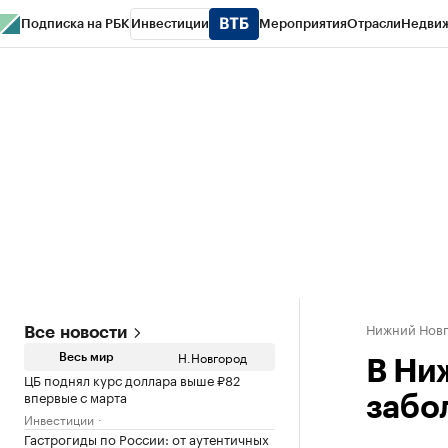
Подписка на РБК
Инвестиции
Мероприятия
Отрасли
Недви
РБК Курсы
РБК Life
Тренды
Визионеры
Национальные проекты
Горо
Газета
Спецпроекты СПб
Конференции СПб
Спецпроекты
Проверк
Нижний Нов
Все новости
Н.Новгород
Весь мир
В Ни
ЦБ поднял курс доллара выше ₽82
впервые с марта
забо
Инвестиции
Гастрогиды по России: от аутентичных