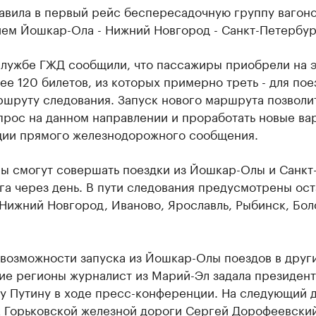
авила в первый рейс беспересадочную группу вагон
ем Йошкар-Ола - Нижний Новгород - Санкт-Петербур
службе ГЖД сообщили, что пассажиры приобрели на э
ее 120 билетов, из которых примерно треть - для пое
ршруту следования. Запуск нового маршрута позволи
прос на данном направлении и проработать новые ва
ции прямого железнодорожного сообщения.
ы смогут совершать поездки из Йошкар-Олы и Санкт
а через день. В пути следования предусмотрены ост
Нижний Новгород, Иваново, Ярославль, Рыбинск, Бол
 возможности запуска из Йошкар-Олы поездов в друг
ие регионы журналист из Марий-Эл задала президент
у Путину в ходе пресс-конференции. На следующий 
к Горьковской железной дороги Сергей Дорофеевски