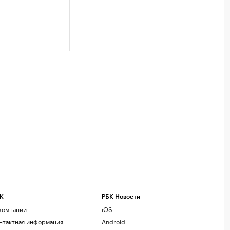
К
РБК Новости
компании
iOS
нтактная информация
Android