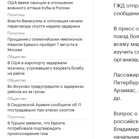
США ввели санкции в отношении
ГЖД отпр
военного атташе Кубы в России
сообщени
Политика
Власти Венесуэлы и оппозиция начали
переговоры спустя неделю задержки
В пресс-
Политика
поезд бол
Прощание с олимпийским чемпионом
всему ма
Иваном Едешко пройдет 7 августа в
Москве
изучить с
Общество
организа
В США в аэропорту задержали
мужчину, угрожавшего взорвать бомбу
на рейсе
Пассажир
Общество
Петербург
Во Внуково предупредили о задержках
Арзамас, 
рейсов из-за грозы
др.
Общество
В Саудовской Аравии сообщили об 11
пострадавших при атаках хуситов
Вопрос о
Политика
российск
В Турции заявили, что Европа
Владимир
потребовала подтверждать
происхождение газа
начальни