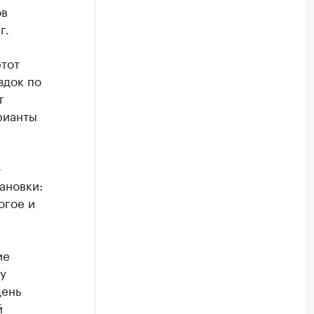
ов
г.
тот
здок по
т
рианты
-
ановки:
огое и
ие
у
день
й