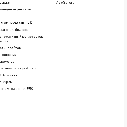
дакция
AppGallery
змещение рекламы
угие продукты РБК
лако для бизнеса
рпоративный регистратор
менов
стинг сайтов
г.решения
акомства
йт знакомств podbor.ru
К Компании
К Курсы
ола управления РБК