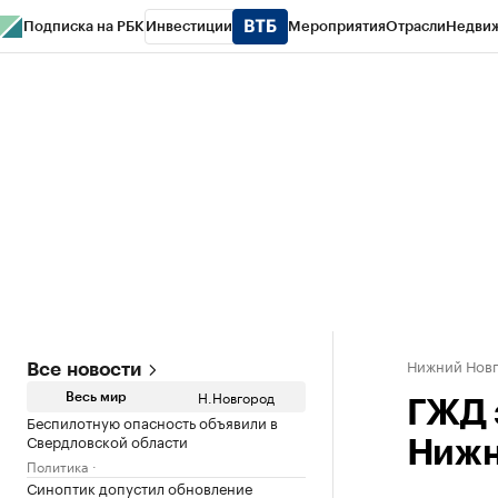
Подписка на РБК
Инвестиции
Мероприятия
Отрасли
Недви
РБК Курсы
РБК Life
Тренды
Визионеры
Национальные проекты
Горо
Газета
Спецпроекты СПб
Конференции СПб
Спецпроекты
Проверк
Нижний Нов
Все новости
Н.Новгород
Весь мир
ГЖД 
Беспилотную опасность объявили в
Свердловской области
Нижн
Политика
Синоптик допустил обновление