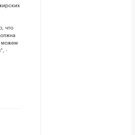
жирских
, что
должна
ы можем
, -