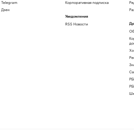
Telegram
Корпоративная подписка
Ре
Дзен
Ра
Уведомления
RSS Новости
Др
Об
Ко
до
Хо
Ре
Зн
Са
РБ
РБ
Шк