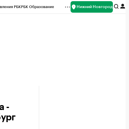
Нижний Новгород
вления РБК
РБК Образование
редитные рейтинги
Франшизы
нсы
Рынок наличной валюты
 -
бург