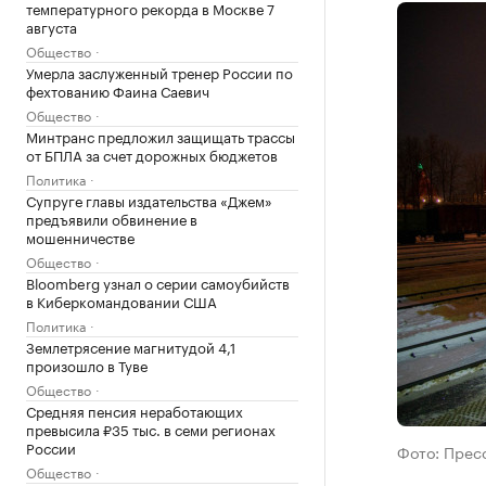
температурного рекорда в Москве 7
августа
Общество
Умерла заслуженный тренер России по
фехтованию Фаина Саевич
Общество
Минтранс предложил защищать трассы
от БПЛА за счет дорожных бюджетов
Политика
Супруге главы издательства «Джем»
предъявили обвинение в
мошенничестве
Общество
Bloomberg узнал о серии самоубийств
в Киберкомандовании США
Политика
Землетрясение магнитудой 4,1
произошло в Туве
Общество
Средняя пенсия неработающих
превысила ₽35 тыс. в семи регионах
России
Фото: Прес
Общество