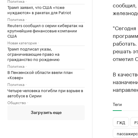
Политика
сообщил,
Трамп заявил, что США «тоже
железнод
нуждаются» в ракетах для Patriot
Политика
Reuters сообщил о серии кибератак на
"Сегодня
крупнейшие финансовые компании
программа
США
работать.
Новая категория
Трамп подписал указы,
решать эт
ограничивающие право на
отметил 
гражданство по рождению
Политика
В Пензенской области ввели план
В качеств
«Ковер»
назначен
Политика
направле
Четыре человека погибли при взрыве в
автобусе в Сирии
Общество
Теги
Загрузить еще
ГЖД
Р
пассажирс