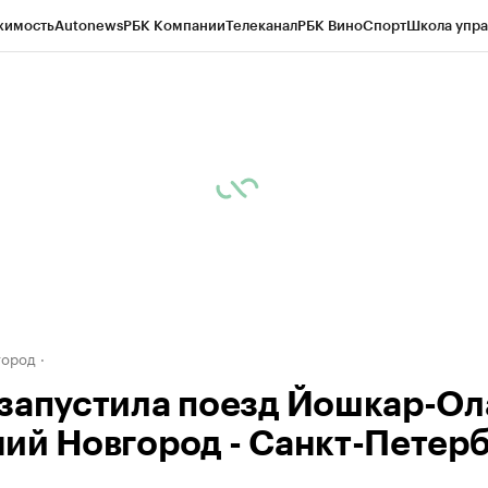
жимость
Autonews
РБК Компании
Телеканал
РБК Вино
Спорт
Школа упра
д
Стиль
Крипто
РБК Бизнес-среда
Дискуссионный клуб
Исследования
К
а контрагентов
Политика
Экономика
Бизнес
Технологии и медиа
Фина
город
запустила поезд Йошкар-Ола
ий Новгород - Санкт-Петер