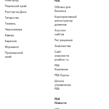
РБК
Пермский край
Облако для
бизнеса
Ростов-на-Дону
Корпоративный
Татарстан
регистратор
Тюмень
доменов
Черноземье
Хостинг
сайтов
Кавказ
Рег.решения
Карелия
Знакомства
Мурманск
Сайт
Приморский
знакомств
край
podbor.ru
РБК
Компании
РБК Курсы
Школа
управления
РБК
РБК
Новости
iOS