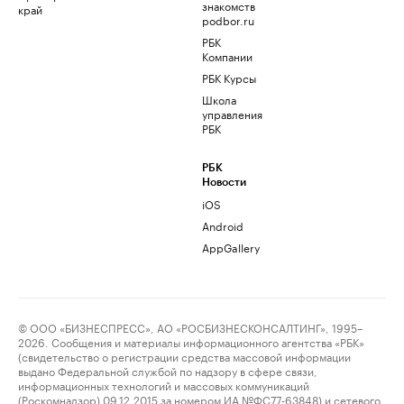
знакомств
край
podbor.ru
РБК
Компании
РБК Курсы
Школа
управления
РБК
РБК
Новости
iOS
Android
AppGallery
© ООО «БИЗНЕСПРЕСС», АО «РОСБИЗНЕСКОНСАЛТИНГ», 1995–
2026. Сообщения и материалы информационного агентства «РБК»
(свидетельство о регистрации средства массовой информации
выдано Федеральной службой по надзору в сфере связи,
информационных технологий и массовых коммуникаций
(Роскомнадзор) 09.12.2015 за номером ИА №ФС77-63848) и сетевого