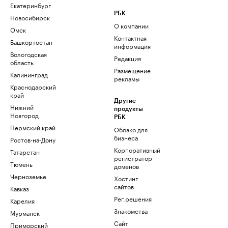
Екатеринбург
РБК
Новосибирск
О компании
Омск
Контактная
Башкортостан
информация
Вологодская
Редакция
область
Размещение
Калининград
рекламы
Краснодарский
край
Другие
Нижний
продукты
Новгород
РБК
Пермский край
Облако для
бизнеса
Ростов-на-Дону
Корпоративный
Татарстан
регистратор
Тюмень
доменов
Черноземье
Хостинг
сайтов
Кавказ
Рег.решения
Карелия
Знакомства
Мурманск
Сайт
Приморский