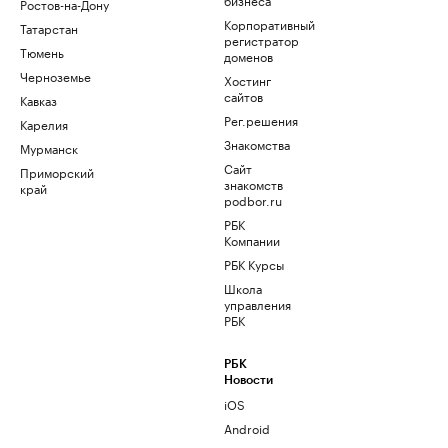
Ростов-на-Дону
Корпоративный
Татарстан
регистратор
Тюмень
доменов
Черноземье
Хостинг
сайтов
Кавказ
Рег.решения
Карелия
Знакомства
Мурманск
Сайт
Приморский
знакомств
край
podbor.ru
РБК
Компании
РБК Курсы
Школа
управления
РБК
РБК
Новости
iOS
Android