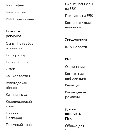
Скрыть баннеры
Биографии
на РБК
База знаний
Подписка на РБК
РБК Образование
Корпоративная
подписка
Новости
регионов
Уведомления
Санкт-Петербург
RSS Новости
и область
Екатеринбург
РБК
Новосибирск
О компании
Омск
Контактная
Башкортостан
информация
Вологодская
Редакция
область
Размещение
Калининград
рекламы
Краснодарский
край
Другие
Нижний
продукты
Новгород
РБК
Пермский край
Облако для
бизнеса