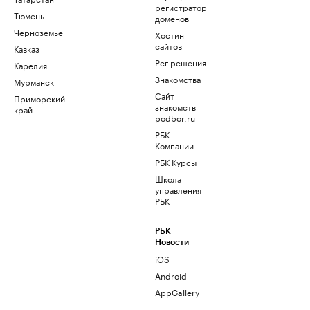
регистратор
Тюмень
доменов
Черноземье
Хостинг
сайтов
Кавказ
Рег.решения
Карелия
Знакомства
Мурманск
Сайт
Приморский
знакомств
край
podbor.ru
РБК
Компании
РБК Курсы
Школа
управления
РБК
РБК
Новости
iOS
Android
AppGallery