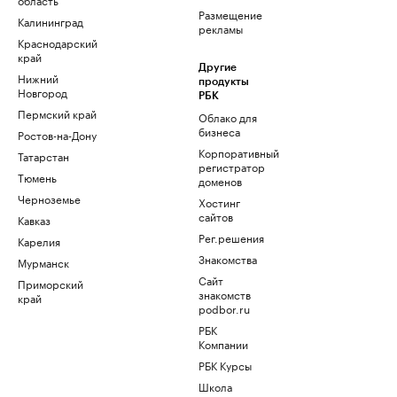
Размещение
Калининград
рекламы
Краснодарский
край
Другие
Нижний
продукты
Новгород
РБК
Пермский край
Облако для
бизнеса
Ростов-на-Дону
Корпоративный
Татарстан
регистратор
Тюмень
доменов
Черноземье
Хостинг
сайтов
Кавказ
Рег.решения
Карелия
Знакомства
Мурманск
Сайт
Приморский
знакомств
край
podbor.ru
РБК
Компании
РБК Курсы
Школа