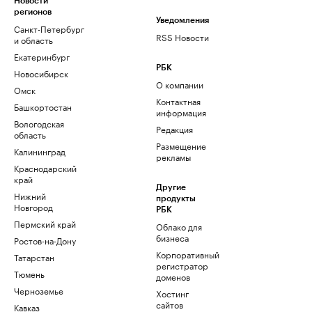
Новости
регионов
Уведомления
Санкт-Петербург
RSS Новости
и область
Екатеринбург
РБК
Новосибирск
О компании
Омск
Контактная
Башкортостан
информация
Вологодская
Редакция
область
Размещение
Калининград
рекламы
Краснодарский
край
Другие
Нижний
продукты
Новгород
РБК
Пермский край
Облако для
бизнеса
Ростов-на-Дону
Корпоративный
Татарстан
регистратор
Тюмень
доменов
Черноземье
Хостинг
сайтов
Кавказ