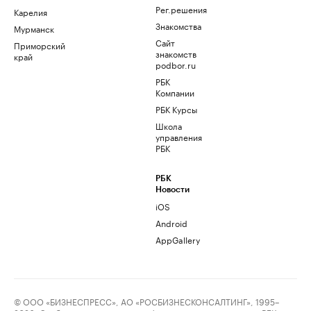
Рег.решения
Карелия
Знакомства
Мурманск
Сайт
Приморский
знакомств
край
podbor.ru
РБК
Компании
РБК Курсы
Школа
управления
РБК
РБК
Новости
iOS
Android
AppGallery
© ООО «БИЗНЕСПРЕСС», АО «РОСБИЗНЕСКОНСАЛТИНГ», 1995–