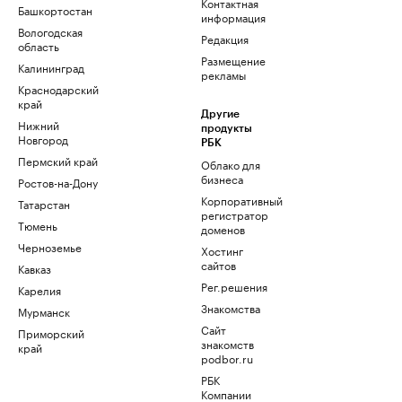
Контактная
Башкортостан
информация
Вологодская
Редакция
область
Размещение
Калининград
рекламы
Краснодарский
край
Другие
Нижний
продукты
Новгород
РБК
Пермский край
Облако для
бизнеса
Ростов-на-Дону
Корпоративный
Татарстан
регистратор
Тюмень
доменов
Черноземье
Хостинг
сайтов
Кавказ
Рег.решения
Карелия
Знакомства
Мурманск
Сайт
Приморский
знакомств
край
podbor.ru
РБК
Компании