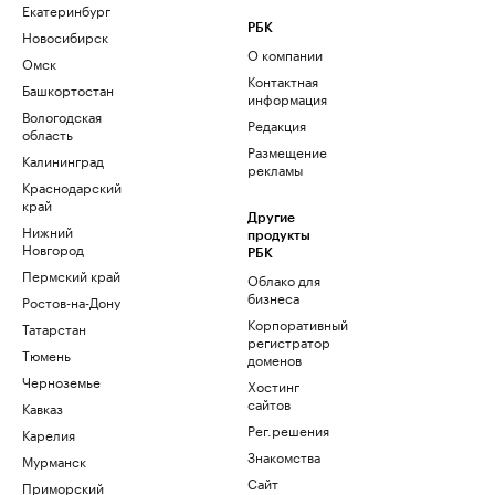
Екатеринбург
РБК
Новосибирск
О компании
Омск
Контактная
Башкортостан
информация
Вологодская
Редакция
область
Размещение
Калининград
рекламы
Краснодарский
край
Другие
Нижний
продукты
Новгород
РБК
Пермский край
Облако для
бизнеса
Ростов-на-Дону
Корпоративный
Татарстан
регистратор
Тюмень
доменов
Черноземье
Хостинг
сайтов
Кавказ
Рег.решения
Карелия
Знакомства
Мурманск
Сайт
Приморский