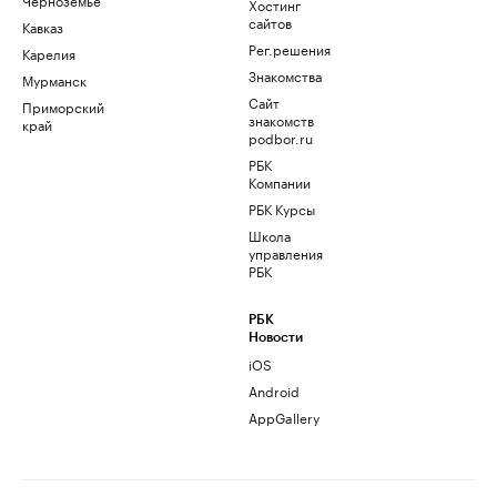
Хостинг
сайтов
Кавказ
Рег.решения
Карелия
Знакомства
Мурманск
Сайт
Приморский
знакомств
край
podbor.ru
РБК
Компании
РБК Курсы
Школа
управления
РБК
РБК
Новости
iOS
Android
AppGallery