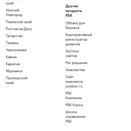
край
Другие
Нижний
продукты
Новгород
РБК
Пермский край
Облако для
бизнеса
Ростов-на-Дону
Корпоративный
Татарстан
регистратор
Тюмень
доменов
Черноземье
Хостинг
сайтов
Кавказ
Рег.решения
Карелия
Знакомства
Мурманск
Сайт
Приморский
знакомств
край
podbor.ru
РБК
Компании
РБК Курсы
Школа
управления
РБК