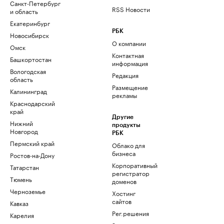
Санкт-Петербург
RSS Новости
и область
Екатеринбург
РБК
Новосибирск
О компании
Омск
Контактная
Башкортостан
информация
Вологодская
Редакция
область
Размещение
Калининград
рекламы
Краснодарский
край
Другие
Нижний
продукты
Новгород
РБК
Пермский край
Облако для
бизнеса
Ростов-на-Дону
Корпоративный
Татарстан
регистратор
Тюмень
доменов
Черноземье
Хостинг
сайтов
Кавказ
Рег.решения
Карелия