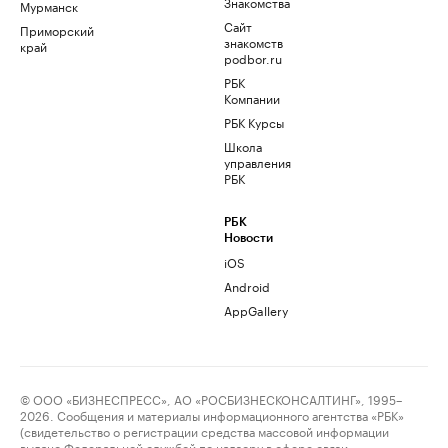
Знакомства
Мурманск
Сайт
Приморский
знакомств
край
podbor.ru
РБК
Компании
РБК Курсы
Школа
управления
РБК
РБК
Новости
iOS
Android
AppGallery
© ООО «БИЗНЕСПРЕСС», АО «РОСБИЗНЕСКОНСАЛТИНГ», 1995–
2026. Сообщения и материалы информационного агентства «РБК»
(свидетельство о регистрации средства массовой информации
выдано Федеральной службой по надзору в сфере связи,