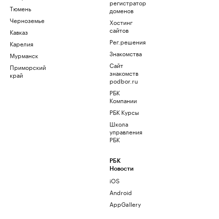
регистратор
Тюмень
доменов
Черноземье
Хостинг
сайтов
Кавказ
Рег.решения
Карелия
Знакомства
Мурманск
Сайт
Приморский
знакомств
край
podbor.ru
РБК
Компании
РБК Курсы
Школа
управления
РБК
РБК
Новости
iOS
Android
AppGallery