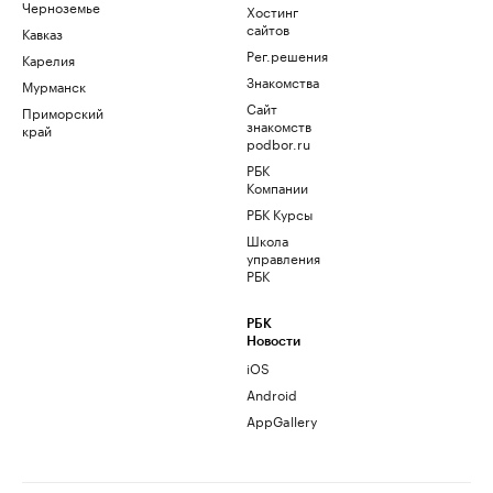
Черноземье
Хостинг
сайтов
Кавказ
Рег.решения
Карелия
Знакомства
Мурманск
Сайт
Приморский
знакомств
край
podbor.ru
РБК
Компании
РБК Курсы
Школа
управления
РБК
РБК
Новости
iOS
Android
AppGallery