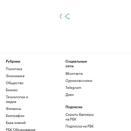
Рубрики
Социальные
сети
Политика
ВКонтакте
Экономика
Одноклассники
Общество
Telegram
Бизнес
Дзен
Технологии и
медиа
Финансы
Подписки
Скрыть баннеры
Биографии
на РБК
База знаний
Подписка на РБК
РБК Образование