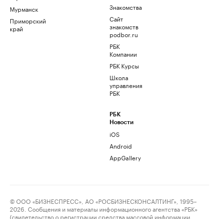
Знакомства
Мурманск
Сайт
Приморский
знакомств
край
podbor.ru
РБК
Компании
РБК Курсы
Школа
управления
РБК
РБК
Новости
iOS
Android
AppGallery
© ООО «БИЗНЕСПРЕСС», АО «РОСБИЗНЕСКОНСАЛТИНГ», 1995–
2026. Сообщения и материалы информационного агентства «РБК»
(свидетельство о регистрации средства массовой информации