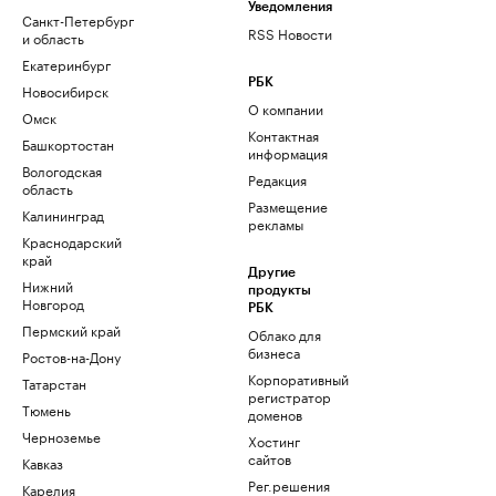
Уведомления
Санкт-Петербург
RSS Новости
и область
Екатеринбург
РБК
Новосибирск
О компании
Омск
Контактная
Башкортостан
информация
Вологодская
Редакция
область
Размещение
Калининград
рекламы
Краснодарский
край
Другие
Нижний
продукты
Новгород
РБК
Пермский край
Облако для
бизнеса
Ростов-на-Дону
Корпоративный
Татарстан
регистратор
Тюмень
доменов
Черноземье
Хостинг
сайтов
Кавказ
Рег.решения
Карелия