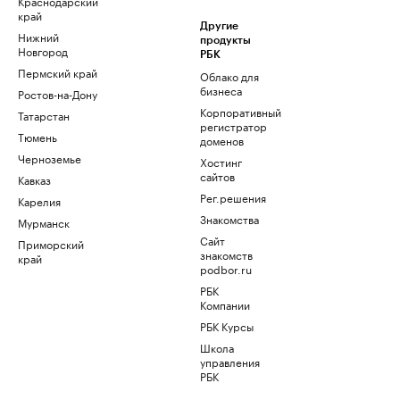
Краснодарский
край
Другие
Нижний
продукты
Новгород
РБК
Пермский край
Облако для
бизнеса
Ростов-на-Дону
Корпоративный
Татарстан
регистратор
Тюмень
доменов
Черноземье
Хостинг
сайтов
Кавказ
Рег.решения
Карелия
Знакомства
Мурманск
Сайт
Приморский
знакомств
край
podbor.ru
РБК
Компании
РБК Курсы
Школа
управления
РБК