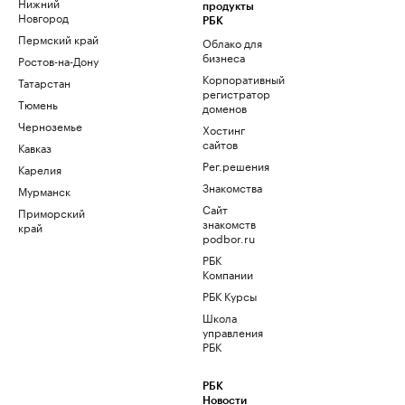
Нижний
продукты
Новгород
РБК
Пермский край
Облако для
бизнеса
Ростов-на-Дону
Корпоративный
Татарстан
регистратор
Тюмень
доменов
Черноземье
Хостинг
сайтов
Кавказ
Рег.решения
Карелия
Знакомства
Мурманск
Сайт
Приморский
знакомств
край
podbor.ru
РБК
Компании
РБК Курсы
Школа
управления
РБК
РБК
Новости