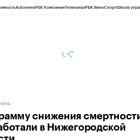
жимость
Autonews
РБК Компании
Телеканал
РБК Вино
Спорт
Школа упра
д
Стиль
Крипто
РБК Бизнес-среда
Дискуссионный клуб
Исследования
К
а контрагентов
Политика
Экономика
Бизнес
Технологии и медиа
Фина
город
рамму снижения смертност
аботали в Нижегородской
сти