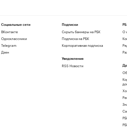
Социальные сети
Подписки
РБ
ВКонтакте
Скрыть баннеры на РБК
О 
Одноклассники
Подписка на РБК
Ко
Telegram
Корпоративная подписка
Ре
Дзен
Ра
Уведомления
RSS Новости
Др
Об
Ко
до
Хо
Ре
Зн
Са
РБ
РБ