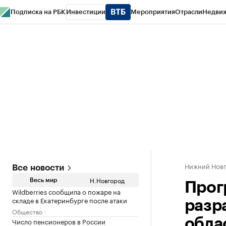
Подписка на РБК
Инвестиции
Мероприятия
Отрасли
Недви
РБК Курсы
РБК Life
Тренды
Визионеры
Национальные проекты
Горо
Газета
Спецпроекты СПб
Конференции СПб
Спецпроекты
Проверк
Нижний Нов
Все новости
Н.Новгород
Весь мир
Прог
Wildberries сообщила о пожаре на
складе в Екатеринбурге после атаки
разр
Общество
Число пенсионеров в России
обла