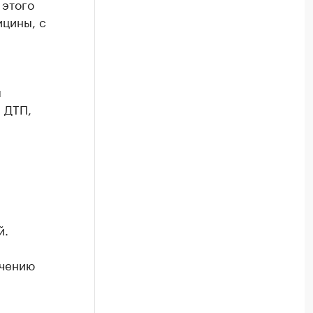
 этого
ицины, с
я
 ДТП,
й.
ечению