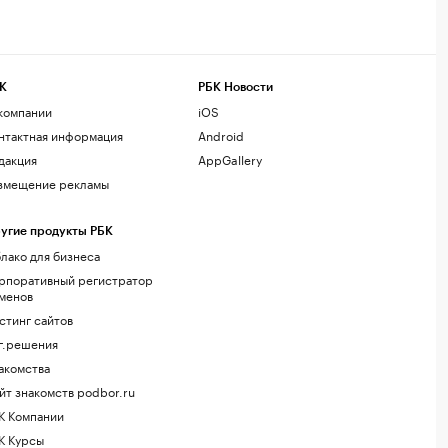
К
РБК Новости
компании
iOS
нтактная информация
Android
дакция
AppGallery
змещение рекламы
угие продукты РБК
лако для бизнеса
рпоративный регистратор
менов
стинг сайтов
г.решения
акомства
йт знакомств podbor.ru
К Компании
К Курсы