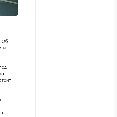
. Об
сти
год
по
стоит
х
а.