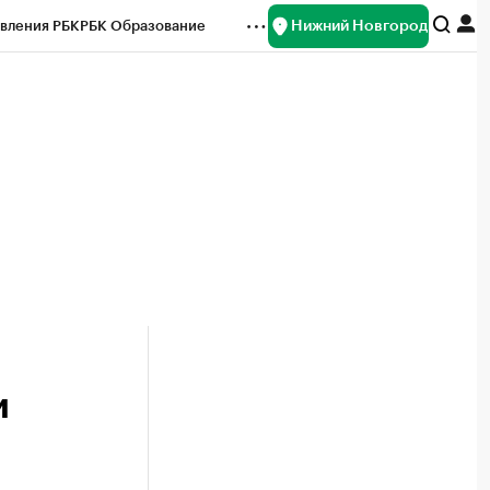
Нижний Новгород
вления РБК
РБК Образование
редитные рейтинги
Франшизы
нсы
Рынок наличной валюты
и