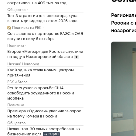
сократилось на 409 тыс. за год
Общество
Топ-3 стратегии для инвестора, куда
Регионал
вложить дивиденды летом 2026 года
России с
Подписка на РБК
незареги
Соглашение о партнерстве ЕАЭС и ОАЭ
вступит в силу 6 октября
Политика
Второй «Метеор» для Ростова спустили
на воду в Нижегородской области
Нижний Новгород
Как Ходынка стала новым центром
притяжения
РБК и Stone
Reuters узнал о просьбе США
освободить осужденного в России
морпеха
Политика
Премьера «Одиссеи» увеличила спрос
на поэму Гомера в России
Общество
Назван топ-30 самых востребованных
бизнес-книг июля
РАДИО