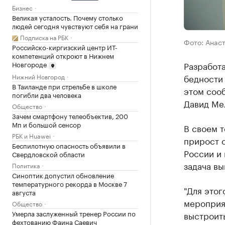
Бизнес
Великая усталость. Почему столько
людей сегодня чувствуют себя на грани
Подписка на РБК
Фото: Анас
Российско-киргизский центр ИТ-
компетенций откроют в Нижнем
Разработ
Новгороде
Нижний Новгород
бедности
В Таиланде при стрельбе в школе
этом соо
погибли два человека
Давид Ме
Общество
Зачем смартфону телеобъектив, 200
Мп и большой сенсор
В своем т
РБК и Huawei
прирост 
Беспилотную опасность объявили в
России и 
Свердловской области
задача вы
Политика
Синоптик допустил обновление
температурного рекорда в Москве 7
"Для этог
августа
мероприят
Общество
Умерла заслуженный тренер России по
выстроить
фехтованию Фаина Саевич