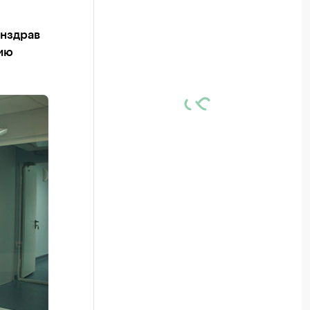
инздрав
ию