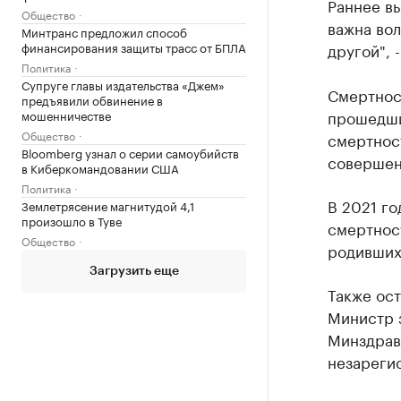
Раннее вы
Общество
важна вол
Минтранс предложил способ
финансирования защиты трасс от БПЛА
другой", 
Политика
Супруге главы издательства «Джем»
Смертнос
предъявили обвинение в
прошедши
мошенничестве
Общество
смертнос
Bloomberg узнал о серии самоубийств
совершенн
в Киберкомандовании США
Политика
В 2021 го
Землетрясение магнитудой 4,1
произошло в Туве
смертност
Общество
родившихс
Загрузить еще
Также ост
Министр 
Минздрав
незареги