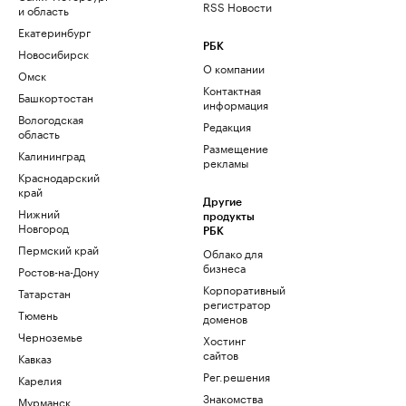
RSS Новости
и область
Екатеринбург
РБК
Новосибирск
О компании
Омск
Контактная
Башкортостан
информация
Вологодская
Редакция
область
Размещение
Калининград
рекламы
Краснодарский
край
Другие
Нижний
продукты
Новгород
РБК
Пермский край
Облако для
бизнеса
Ростов-на-Дону
Корпоративный
Татарстан
регистратор
Тюмень
доменов
Черноземье
Хостинг
сайтов
Кавказ
Рег.решения
Карелия
Знакомства
Мурманск