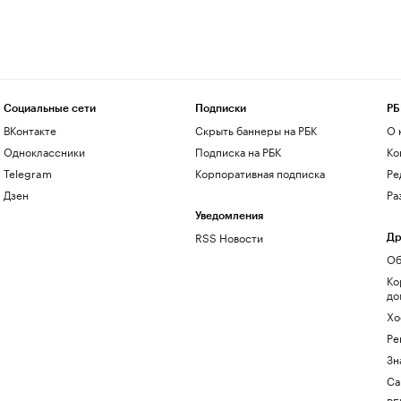
Социальные сети
Подписки
РБ
ВКонтакте
Скрыть баннеры на РБК
О 
Одноклассники
Подписка на РБК
Ко
Telegram
Корпоративная подписка
Ре
Дзен
Ра
Уведомления
RSS Новости
Др
Об
Ко
до
Хо
Ре
Зн
Са