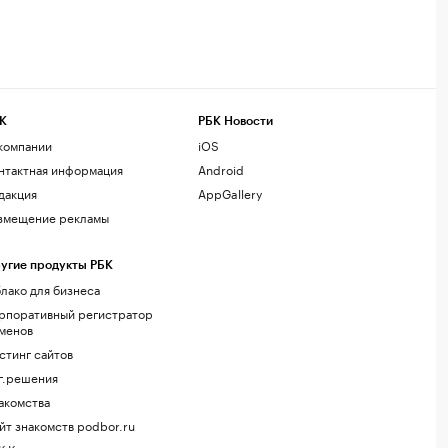
К
РБК Новости
компании
iOS
нтактная информация
Android
дакция
AppGallery
змещение рекламы
угие продукты РБК
лако для бизнеса
рпоративный регистратор
менов
стинг сайтов
г.решения
акомства
йт знакомств podbor.ru