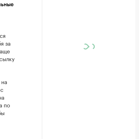
льные
ся
я за
чаще
сылку
 на
 с
на
а по
бы