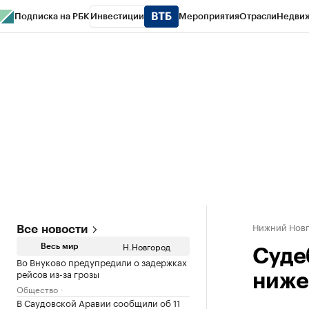
Подписка на РБК
Инвестиции
Мероприятия
Отрасли
Недви
РБК Курсы
РБК Life
Тренды
Визионеры
Национальные проекты
Горо
Газета
Спецпроекты СПб
Конференции СПб
Спецпроекты
Проверк
Нижний Нов
Все новости
Н.Новгород
Весь мир
Суде
Во Внуково предупредили о задержках
рейсов из-за грозы
ниже
Общество
В Саудовской Аравии сообщили об 11