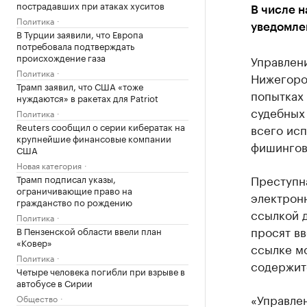
пострадавших при атаках хуситов
В числе 
Политика
уведомле
В Турции заявили, что Европа
потребовала подтверждать
происхождение газа
Управлен
Политика
Нижегоро
Трамп заявил, что США «тоже
попытках
нуждаются» в ракетах для Patriot
судебных 
Политика
Reuters сообщил о серии кибератак на
всего ис
крупнейшие финансовые компании
фишингов
США
Новая категория
Преступн
Трамп подписал указы,
ограничивающие право на
электрон
гражданство по рождению
ссылкой 
Политика
просят вв
В Пензенской области ввели план
«Ковер»
ссылке мо
Политика
содержит
Четыре человека погибли при взрыве в
автобусе в Сирии
«Управле
Общество