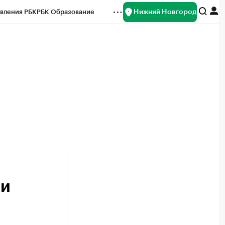
Нижний Новгород
вления РБК
РБК Образование
редитные рейтинги
Франшизы
нсы
Рынок наличной валюты
ли