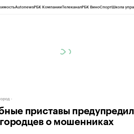
жимость
Autonews
РБК Компании
Телеканал
РБК Вино
Спорт
Школа упра
д
Стиль
Крипто
РБК Бизнес-среда
Дискуссионный клуб
Исследования
К
а контрагентов
Политика
Экономика
Бизнес
Технологии и медиа
Фина
город
бные приставы предупреди
городцев о мошенниках