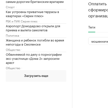
самым дорогим британским вратарем
Оплатить
Спорт
сформиро
Как устроены приватные террасы в
организац
квартирах «Серии плюс»
РБК и ПИК Серия плюс
Аэропорт Домодедово открыли для
Теги
приема и вылета самолетов
Политика
Женщина и ребенок погибли во время
мошеннич
непогоды в Смоленске
Общество
Обвиняемой по делу о порнографии
экс-участнице «Дома-2» запросили
арест
Общество
Загрузить еще