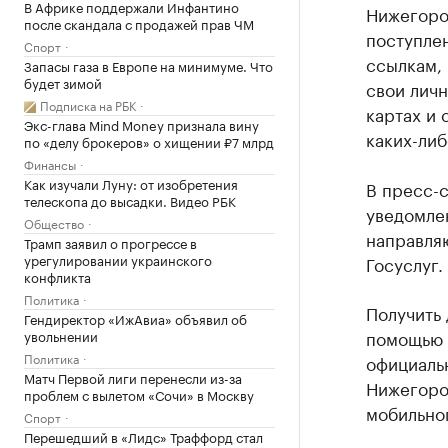
В Африке поддержали Инфантино
Нижегоро
после скандала с продажей прав ЧМ
поступле
Спорт
ссылкам,
Запасы газа в Европе на минимуме. Что
будет зимой
свои личн
Подписка на РБК
картах и 
Экс-глава Mind Money признала вину
каких-ли
по «делу брокеров» о хищении ₽7 млрд
Финансы
Как изучали Луну: от изобретения
В пресс-
телескопа до высадки. Видео РБК
уведомле
Общество
направляю
Трамп заявил о прогрессе в
урегулировании украинского
Госуслуг.
конфликта
Политика
Получить
Гендиректор «ИжАвиа» объявил об
помощью 
увольнении
Политика
официаль
Матч Первой лиги перенесли из-за
Нижегород
проблем с вылетом «Сочи» в Москву
мобильно
Спорт
Перешедший в «Лидс» Траффорд стал