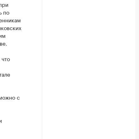
при
ь по
шенникам
нковских
им
ве.
 что
тале
можно с
и