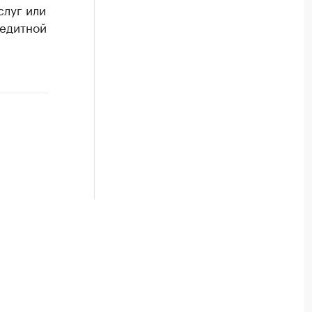
слуг или
редитной