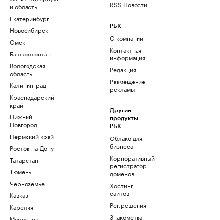
RSS Новости
и область
Екатеринбург
РБК
Новосибирск
О компании
Омск
Контактная
Башкортостан
информация
Вологодская
Редакция
область
Размещение
Калининград
рекламы
Краснодарский
край
Другие
Нижний
продукты
Новгород
РБК
Пермский край
Облако для
бизнеса
Ростов-на-Дону
Корпоративный
Татарстан
регистратор
Тюмень
доменов
Черноземье
Хостинг
сайтов
Кавказ
Рег.решения
Карелия
Знакомства
Мурманск