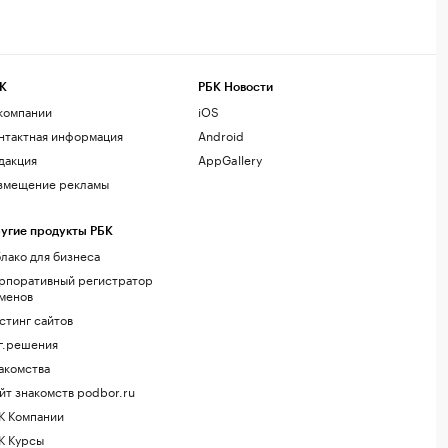
К
РБК Новости
компании
iOS
нтактная информация
Android
дакция
AppGallery
змещение рекламы
угие продукты РБК
лако для бизнеса
рпоративный регистратор
менов
стинг сайтов
г.решения
акомства
йт знакомств podbor.ru
К Компании
К Курсы