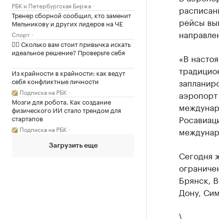
РБК и Петербургская Биржа
расписан
Тренер сборной сообщил, кто заменит
рейсы вып
Мельникову и других лидеров на ЧЕ
направле
Спорт
✍🏻 Сколько вам стоит привычка искать
идеальное решение? Проверьте себя
«В насто
традицио
Из крайности в крайности: как ведут
запланир
себя конфликтные личности
Подписка на РБК
аэропорт 
Мозги для робота. Как создание
междунар
физического ИИ стало трендом для
Росавиац
стартапов
Подписка на РБК
междунар
Загрузить еще
Сегодня ж
ограничен
Брянск, В
Дону, Сим
\