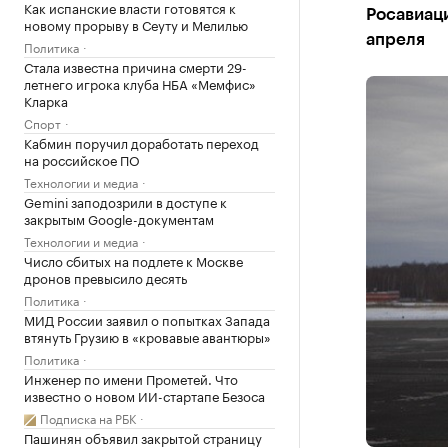
Как испанские власти готовятся к
Росавиаци
новому прорыву в Сеуту и Мелилью
апреля
Политика
Стала известна причина смерти 29-
летнего игрока клуба НБА «Мемфис»
Кларка
Спорт
Кабмин поручил доработать переход
на российское ПО
Технологии и медиа
Gemini заподозрили в доступе к
закрытым Google-документам
Технологии и медиа
Число сбитых на подлете к Москве
дронов превысило десять
Политика
МИД России заявил о попытках Запада
втянуть Грузию в «кровавые авантюры»
Политика
Инженер по имени Прометей. Что
известно о новом ИИ-стартапе Безоса
Подписка на РБК
Пашинян объявил закрытой страницу