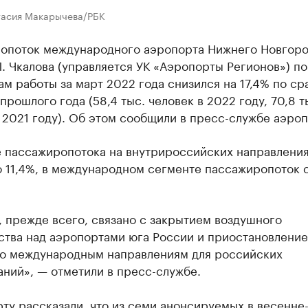
тасия Макарычева/РБК
опоток международного аэропорта Нижнего Новгор
. Чкалова (управляется УК «Аэропорты Регионов») по
ам работы за март 2022 года снизился на 17,4% по с
прошлого года (58,4 тыс. человек в 2022 году, 70,8 т
 2021 году). Об этом сообщили в пресс-службе аэроп
 пассажиропотока на внутрироссийских направлени
о 11,4%, в международном сегменте пассажиропоток 
 прежде всего, связано с закрытием воздушного
ства над аэропортами юга России и приостановлени
по международным направлениям для российских
ний», — отметили в пресс-службе.
ту рассказали, что из семи анонсируемых в весенне