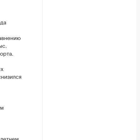
ода
равнению
ыс.
орта.
ях
снизился
ем
-летнем