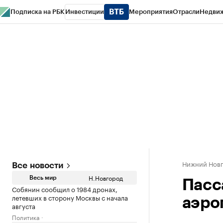
Подписка на РБК
Инвестиции
Мероприятия
Отрасли
Недви
РБК Курсы
РБК Life
Тренды
Визионеры
Национальные проекты
Горо
Газета
Спецпроекты СПб
Конференции СПб
Спецпроекты
Проверк
Нижний Нов
Все новости
Н.Новгород
Весь мир
Пасс
Собянин сообщил о 1984 дронах,
летевших в сторону Москвы с начала
аэро
августа
Политика