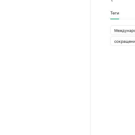
Теги
Междунаро
сокращени