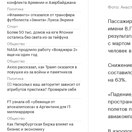
конфликта Армении и Азербайджана
Фото: Анас
Политика
«Фламенго» отказался от трансфера
футболиста «Зенита» Луиса Энрике
Пассажир
Спорт
имени В.П
Более 50 тыс. домов на юге Японии
результат
остались без света из-за тайфуна
с мартом 
Общество
человек в
NASA продлило работу «Вояджера-2»
еще на один год
Общество
Снижение
Axios рассказал, как Трамп оказался в
составил
ловушке из-за войны и памятников
на 63%.
Политика
✍🏻 Насколько ваш авторитет зависит от
атрибутов престижа? Проверьте себя
«Падение,
простран
FT узнала об «убежище от
апокалипсиса» в Аргентине для IT-
полетов 
миллиардеров
авиакомпа
Общество
Как Петербургская биржа влияет на
бизнес и экономику
В аэропор