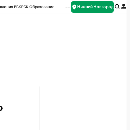
Нижний Новгород
вления РБК
РБК Образование
редитные рейтинги
Франшизы
нсы
Рынок наличной валюты
о