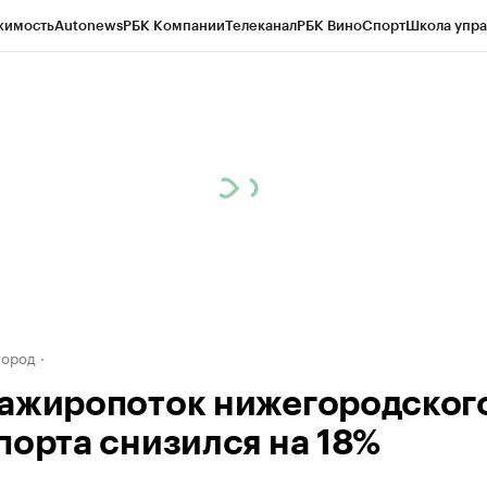
жимость
Autonews
РБК Компании
Телеканал
РБК Вино
Спорт
Школа упра
д
Стиль
Крипто
РБК Бизнес-среда
Дискуссионный клуб
Исследования
К
а контрагентов
Политика
Экономика
Бизнес
Технологии и медиа
Фина
город
ажиропоток нижегородског
порта снизился на 18%