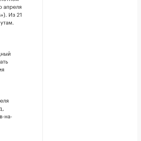
о апреля
). Из 21
утам.
дный
ать
ия
реля
д,
в-на-