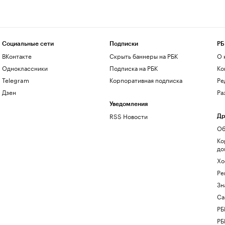
Социальные сети
Подписки
РБ
ВКонтакте
Скрыть баннеры на РБК
О 
Одноклассники
Подписка на РБК
Ко
Telegram
Корпоративная подписка
Ре
Дзен
Ра
Уведомления
RSS Новости
Др
Об
Ко
до
Хо
Ре
Зн
Са
РБ
РБ