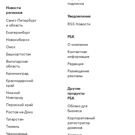
подписка
Новости
регионов
Уведомления
Санкт-Петербург
RSS Новости
и область
Екатеринбург
РБК
Новосибирск
О компании
Омск
Контактная
Башкортостан
информация
Вологодская
Редакция
область
Размещение
Калининград
рекламы
Краснодарский
край
Другие
Нижний
продукты
Новгород
РБК
Пермский край
Облако для
бизнеса
Ростов-на-Дону
Корпоративный
Татарстан
регистратор
Тюмень
доменов
Черноземье
Хостинг