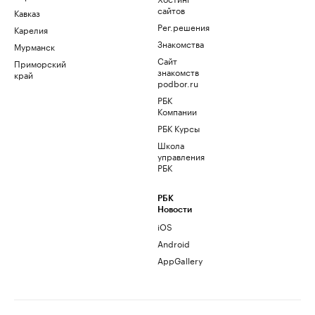
сайтов
Кавказ
Рег.решения
Карелия
Знакомства
Мурманск
Сайт
Приморский
знакомств
край
podbor.ru
РБК
Компании
РБК Курсы
Школа
управления
РБК
РБК
Новости
iOS
Android
AppGallery