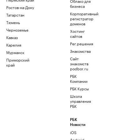
Облако для
бизнеса
Ростов-на-Дону
Корпоративный
Татарстан
регистратор
Тюмень
доменов
Черноземье
Хостинг
сайтов
Кавказ
Рег.решения
Карелия
Знакомства
Мурманск
Сайт
Приморский
знакомств
край
podbor.ru
РБК
Компании
РБК Курсы
Школа
управления
РБК
РБК
Новости
iOS
Android