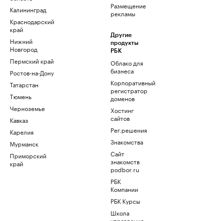
Размещение
Калининград
рекламы
Краснодарский
край
Другие
Нижний
продукты
Новгород
РБК
Пермский край
Облако для
бизнеса
Ростов-на-Дону
Корпоративный
Татарстан
регистратор
Тюмень
доменов
Черноземье
Хостинг
сайтов
Кавказ
Рег.решения
Карелия
Знакомства
Мурманск
Сайт
Приморский
знакомств
край
podbor.ru
РБК
Компании
РБК Курсы
Школа
управления