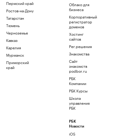
Пермский край
Облако для
бизнеса
Ростов-на-Дону
Корпоративный
Татарстан
регистратор
Тюмень
доменов
Черноземье
Хостинг
сайтов
Кавказ
Рег.решения
Карелия
Знакомства
Мурманск
Сайт
Приморский
знакомств
край
podbor.ru
РБК
Компании
РБК Курсы
Школа
управления
РБК
РБК
Новости
iOS