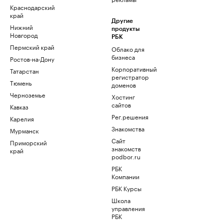
Краснодарский
край
Другие
Нижний
продукты
Новгород
РБК
Пермский край
Облако для
бизнеса
Ростов-на-Дону
Корпоративный
Татарстан
регистратор
Тюмень
доменов
Черноземье
Хостинг
сайтов
Кавказ
Рег.решения
Карелия
Знакомства
Мурманск
Сайт
Приморский
знакомств
край
podbor.ru
РБК
Компании
РБК Курсы
Школа
управления
РБК