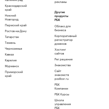
рекламы
Краснодарский
край
Другие
Нижний
продукты
Новгород
РБК
Пермский край
Облако для
бизнеса
Ростов-на-Дону
Корпоративный
Татарстан
регистратор
Тюмень
доменов
Черноземье
Хостинг
сайтов
Кавказ
Рег.решения
Карелия
Знакомства
Мурманск
Сайт
Приморский
знакомств
край
podbor.ru
РБК
Компании
РБК Курсы
Школа
управления
РБК