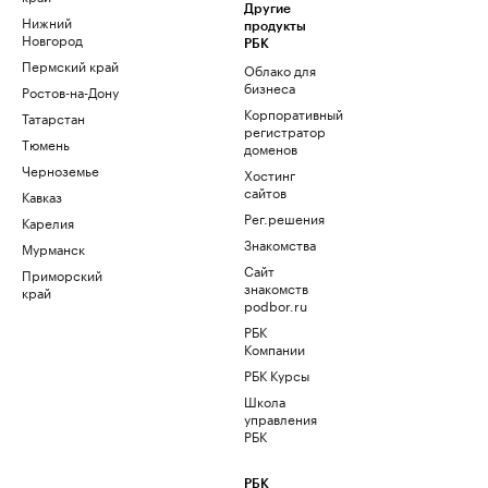
Другие
Нижний
продукты
Новгород
РБК
Пермский край
Облако для
бизнеса
Ростов-на-Дону
Корпоративный
Татарстан
регистратор
Тюмень
доменов
Черноземье
Хостинг
сайтов
Кавказ
Рег.решения
Карелия
Знакомства
Мурманск
Сайт
Приморский
знакомств
край
podbor.ru
РБК
Компании
РБК Курсы
Школа
управления
РБК
РБК