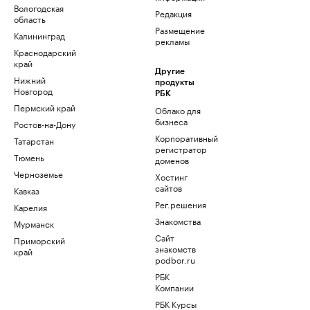
Вологодская
Редакция
область
Размещение
Калининград
рекламы
Краснодарский
край
Другие
Нижний
продукты
Новгород
РБК
Пермский край
Облако для
бизнеса
Ростов-на-Дону
Корпоративный
Татарстан
регистратор
Тюмень
доменов
Черноземье
Хостинг
сайтов
Кавказ
Рег.решения
Карелия
Знакомства
Мурманск
Сайт
Приморский
знакомств
край
podbor.ru
РБК
Компании
РБК Курсы